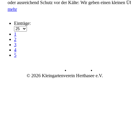
oder ausreichend Schutz vor der Kälte: Wir geben einen kleinen Üb
mehr
Einträge:
1
2
3
4
5
Datenschutz
•
Impressum
•
© 2026 Kleingartenverein Herthasee e.V.