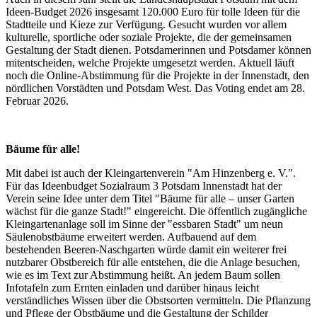
Ideen-Budget 2026 insgesamt 120.000 Euro für tolle Ideen für die
Stadtteile und Kieze zur Verfügung. Gesucht wurden vor allem
kulturelle, sportliche oder soziale Projekte, die der gemeinsamen
Gestaltung der Stadt dienen. Potsdamerinnen und Potsdamer können
mitentscheiden, welche Projekte umgesetzt werden.
Aktuell läuft
noch die Online-Abstimmung für die Projekte in der Innenstadt, den
nördlichen Vorstädten und Potsdam West. Das Voting endet am 28.
Februar 2026.
Bäume für alle!
Mit dabei ist auch der Kleingartenverein "Am Hinzenberg e. V.".
Für das Ideenbudget Sozialraum 3 Potsdam Innenstadt hat der
Verein seine Idee unter dem Titel "
Bäume für alle – unser Garten
wächst für die ganze Stadt!" eingereicht.
Die
öffentlich zugängliche
Kleingartenanlage soll im Sinne der "essbaren Stadt" um neun
Säulenobstbäume erweitert werden. Aufbauend auf dem
bestehenden Beeren-Naschgarten würde damit ein weiterer frei
nutzbarer Obstbereich für alle entstehen, die die Anlage besuchen,
wie es im Text zur Abstimmung heißt. An jedem Baum sollen
Infotafeln zum Ernten einladen und darüber hinaus leicht
verständliches Wissen über die Obstsorten vermitteln. Die Pflanzung
und Pflege der Obstbäume und die Gestaltung der Schilder