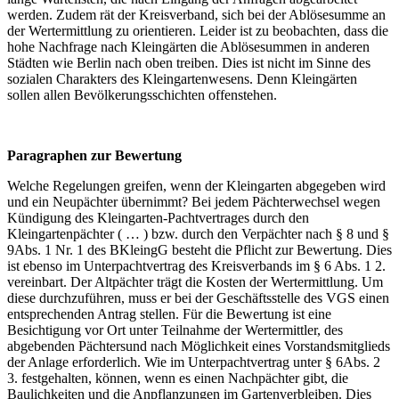
werden. Zudem rät der Kreisverband, sich bei der Ablösesumme an
der Wertermittlung zu orientieren. Leider ist zu beobachten, dass die
hohe Nachfrage nach Kleingärten die Ablösesummen in anderen
Städten wie Berlin nach oben treiben. Dies ist nicht im Sinne des
sozialen Charakters des Kleingartenwesens. Denn Kleingärten
sollen allen Bevölkerungsschichten offenstehen.
Paragraphen zur Bewertung
Welche Regelungen greifen, wenn der Kleingarten abgegeben wird
und ein Neupächter übernimmt? Bei jedem Pächterwechsel wegen
Kündigung des Kleingarten-Pachtvertrages durch den
Kleingartenpächter ( … ) bzw. durch den Verpächter nach § 8 und §
9Abs. 1 Nr. 1 des BKleingG besteht die Pflicht zur Bewertung. Dies
ist ebenso im Unterpachtvertrag des Kreisverbands im § 6 Abs. 1 2.
vereinbart. Der Altpächter trägt die Kosten der Wertermittlung. Um
diese durchzuführen, muss er bei der Geschäftsstelle des VGS einen
entsprechenden Antrag stellen. Für die Bewertung ist eine
Besichtigung vor Ort unter Teilnahme der Wertermittler, des
abgebenden Pächtersund nach Möglichkeit eines Vorstandsmitglieds
der Anlage erforderlich. Wie im Unterpachtvertrag unter § 6Abs. 2
3. festgehalten, können, wenn es einen Nachpächter gibt, die
Baulichkeiten und die Anpflanzungen im Gartenverbleiben. Dies