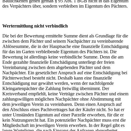
Baulichkeiten gehen gemäß § 95 Abs. 1 BGB nicht in das Eigentum
des Verpächters über, sondern verbleiben im Eigentum des Pächters.
Wertermittlung nicht verbindlich
Die bei der Bewertung ermittelte Summe dient als Grundlage für die
zwischen dem Pächter und seinem Nachpächter zu vereinbarende
Ablösesumme, die in der Hauptsache eine finanzielle Entschädigung
für das im Garten verbleibende Eigentum des Pächters ist. Die
Bewertung ist allerdings keine verbindliche Summe. Denn die am
Ende gezahlte finanzielle Entschädigung unterliegt der freien
Vereinbarung zwischen dem abgebenden Pächter und dem
Nachpächter. Ein gesetzlicher Anspruch auf eine Entschädigung bei
Pächterwechsel besteht nicht. Deshalb kann eine finanzielle
Entschädigung nur gewährt werden, wenn der nachfolgende
Kleingartenpächter die Zahlung freiwillig übernimmt. Der
Kreisverband empfiehlt, keine Verträge zwischen Pächter und einem
zahlungswilligen möglichen Nachpächter ohne Abstimmung mit
dem jeweiligen Verein zu vereinbaren. Denn einen Anspruch auf
den Abschluss eines Pachtvertrages hat der Käufer nicht. So hat er
unter Umständen Eigentum auf einer Parzelle erworben, für die er
kein Nutzungsrecht hat. Ein potenzieller Nachpächter muss erst die
Mitgliedschaft im jeweiligen Verein erwerben. In der Regel gibt es
lange Wartelisten, die nach Eingang der Anfragen abgearbeitet