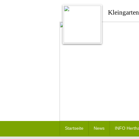
Kleingarten
Startseite
News
INFO Herth