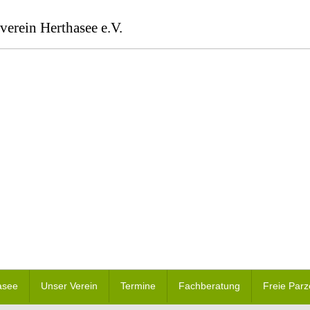
verein Herthasee e.V.
asee
Unser Verein
Termine
Fachberatung
Freie Parz